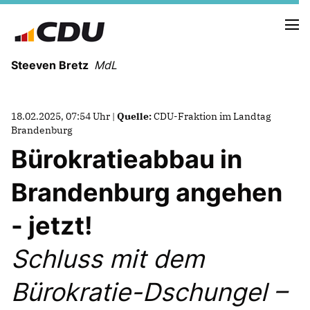
Steeven Bretz
MdL
18.02.2025, 07:54 Uhr |
Quelle:
CDU-Fraktion im Landtag
Brandenburg
Bürokratieabbau in
VITA
Brandenburg angehen
WAHLKREISBESUCHE
PRESSEFOTOS
- jetzt!
MEIN BÜRGERBÜRO
Schluss mit dem
MEIN WAHLKREIS
Bürokratie-Dschungel –
ZIELE
Redebeiträge