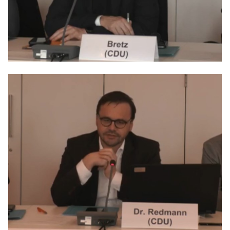
Anträge CDU
Kleine Anfragen
CDU Deutschland
CDU Fraktion im Brandenburger Landtag
CDU Brandenburg
CDU Potsdam