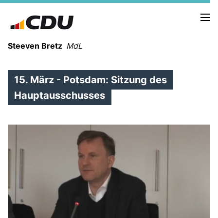
Steeven Bretz
MdL
15. März - Potsdam: Sitzung des
Hauptausschusses
VITA
WAHLKREISBESUCHE
PRESSEFOTOS
MEIN BÜRGERBÜRO
MEIN WAHLKREIS
ZIELE
Redebeiträge