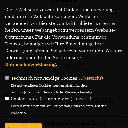
IMPRESSUM
Diese Webseite verwendet Cookies, die notwendig
DATENSCHUTZ
sind, um die Webseite zu nutzen. Weiterhin
verwenden wir Dienste von Drittanbietern, die uns
helfen, unser Webangebot zu verbessern (Website-
Steeven Bretz MdL
Optmierung). Für die Verwendung bestimmter
Dienste, benötigen wir Ihre Einwilligung. Ihre
Einwilligung können Sie jederzeit widerrufen. Weitere
Informationen finden Sie in unserer
Datenschutzerklärung
.
Technisch notwendige Cookies (
Übersicht
)
Gregor-Mendel-Straße 3
Die notwendigen Cookies werden allein für den
14469 Potsdam
ordnungsgemäßen Gebrauch der Webseite benötigt.
Telefon: 0331 - 20085713
Cookies von Drittanbietern (
Hinweis
)
E-Mail: buero.steeven.bretz@mdl.brandenburg.de
Derzeit verzichten wir auf Scripte von Drittanbietern auf der
Webseite.
CDU-FRAKTION IM LANDTAG BRANDENBURG