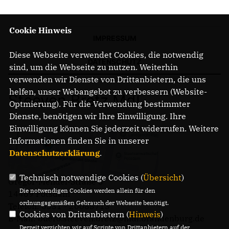
Cookie Hinweis
IMPRESSUM
Diese Webseite verwendet Cookies, die notwendig
DATENSCHUTZ
sind, um die Webseite zu nutzen. Weiterhin
verwenden wir Dienste von Drittanbietern, die uns
helfen, unser Webangebot zu verbessern (Website-
Steeven Bretz MdL
Optmierung). Für die Verwendung bestimmter
Dienste, benötigen wir Ihre Einwilligung. Ihre
Einwilligung können Sie jederzeit widerrufen. Weitere
Informationen finden Sie in unserer
Datenschutzerklärung
.
Technisch notwendige Cookies (
Übersicht
)
Gregor-Mendel-Straße 3
Die notwendigen Cookies werden allein für den
14469 Potsdam
ordnungsgemäßen Gebrauch der Webseite benötigt.
Telefon: 0331 - 20085713
Cookies von Drittanbietern (
Hinweis
)
E-Mail: buero.steeven.bretz@mdl.brandenburg.de
Derzeit verzichten wir auf Scripte von Drittanbietern auf der