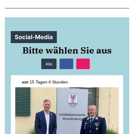
Anträge CDU
Kleine Anfragen
CDU Deutschland
Social-Media
CDU Fraktion im Brandenburger Landtag
CDU Brandenburg
Bitte wählen Sie aus
CDU Potsdam
Alle
vor
15 Tagen 4 Stunden