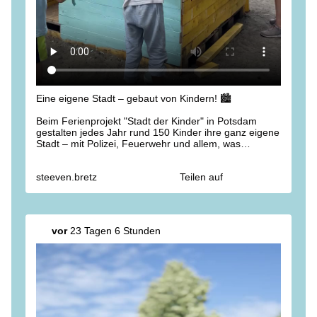
Eine eigene Stadt – gebaut von Kindern! 🏙️
Beim Ferienprojekt "Stadt der Kinder" in Potsdam
gestalten jedes Jahr rund 150 Kinder ihre ganz eigene
Stadt – mit Polizei, Feuerwehr und allem, was
dazugehört. 👮‍♀️🚒
steeven.bretz
Teilen auf
Es ist beeindruckend zu sehen, wie viel Kreativität,
Verantwortungsbewusstsein und Gemeinschaftssinn in
unseren Kindern steckt. Ein großartiges Projekt! Vielen
Dank an alle, die dieses besondere Ferienangebot
möglich machen. 🙌
vor
23 Tagen 6 Stunden