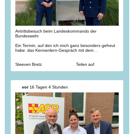
Antrittsbesuch beim Landeskommando der
Bundeswehr
Ein Termin, auf den ich mich ganz besonders gefreut
habe: das Kennenlern-Gespräch mit dem
Kommandeur Oberst Nikolas Scholtka in der
Havelland-Kaserne.
Steeven Bretz
Teilen auf
Neben vielen Themen wurde eines deutlich: Wir
haben in der Bundeswehr einen wichtigen Partner und
wollen die Zusammenarbeit in #
Brandenburg
weiter
stärken. Für den #
Heimatschutz
.
vor
16 Tagen 4 Stunden
#deutschland
#Bundeswehr
#NATO