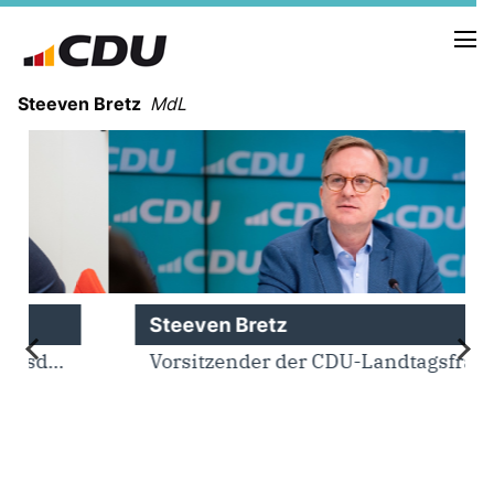
Steeven Bretz
MdL
VITA
WAHLKREISBESUCHE
Steeven Bretz
PRESSEFOTOS
MEIN BÜRGERBÜRO
Vorsitzender der CDU-Landtagsfraktion
MEIN WAHLKREIS
ZIELE
Redebeiträge