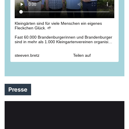
Kleingärten sind für viele Menschen ein eigenes
Fleckchen Glück. 🌱
Fast 60.000 Brandenburgerinnen und Brandenburger
sind in mehr als 1.000 Kleingartenvereinen organisiert.
Die Gärten schaffen Gemeinschaft und bieten
Erholung. 🏡
steeven.bretz
Teilen auf
Beim Landesverband der Gartenfreunde Brandenburg
e.V. haben wir über aktuelle Herausforderungen
gesprochen: Leerstände im ländlichen Raum, die
hohe Nachfrage im Berliner Umland, die Grundsteuer
und eine verlässliche Wasserversorgung. 💧
Vielen Dank für das offene und konstruktive Gespräch.
Presse
Wir werden die Anliegen der Kleingärtnerinnen und
Kleingärtner auch weiterhin im Blick behalten. 🤝