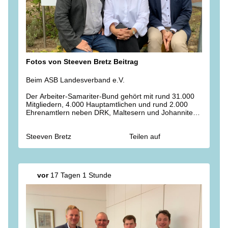
Fotos von Steeven Bretz Beitrag
Beim ASB Landesverband e.V.
Der Arbeiter-Samariter-Bund gehört mit rund 31.000
Mitgliedern, 4.000 Hauptamtlichen und rund 2.000
Ehrenamtlern neben DRK, Maltesern und Johannitern
zu den zentralen Hilfsorganisationen im Land. Mit
Cindy Schönknecht und Thomas Schmidt sprachen wir
Steeven Bretz
Teilen auf
über Pflege, Gesundheit, Ehrenamt, Rettungsdienst
und Katastrophenschutz. Was den ASB besonders
auszeichnet: er ist ein bedeutender Arbeitgeber mit
hoher Präsenz im ländlichen Raum.
vor
17 Tagen 1 Stunde
Ein Herzensprojekt dieser Hilfsorganisation ist darüber
hinaus der ASB-Wünschewagen, der seit nunmehr
zehn Jahren die letzten Wünsche Sterbenskranker in
die Tat umsetzt. Für dieses spendenfinanzierte
Engagement kann man gar nicht genug danken!