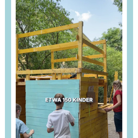
Wir setzen uns dafür ein, dass dieser Wandel sozial
verträglich, wirtschaftlich tragfähig und mit klarer
Perspektive für die Beschäftigten gestaltet wird. 💪
#
CDU
#
Brandenburg
#
Lausitz
#
Wirtschaft
#
Industrie
#
Energie