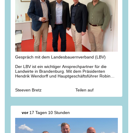
Gespräch mit dem Landesbauernverband (LBV)
Der LBV ist ein wichtiger Ansprechpartner für die
Landwirte in Brandenburg. Mit dem Präsidenten
Hendrik Wendorff und Hauptgeschäftsführer Robin
Reh besprachen wir deshalb heute ein breites
Spektrum landwirtschaftlicher Themen von
Steeven Bretz
Teilen auf
Förderprogrammen über Düngemittel bis zur
Nutztierstrategie.
Bauernpräsident Wendorff kennt Landwirtschaft von
der Pieke auf. Aufgewachsen ist er auf dem Dorf mit
vor
17 Tagen 10 Stunden
Rindern, Schweinen und Ackerbau. Schon in der
achten Klasse machte er den Traktorführerschein, um
in den Ferien tatkräftig mitzuhelfen.
Dieser Führerschein ist auch heute in der