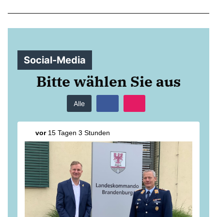
Anträge CDU
Kleine Anfragen
CDU Deutschland
Social-Media
CDU Fraktion im Brandenburger Landtag
CDU Brandenburg
Bitte wählen Sie aus
CDU Potsdam
Alle
vor
15 Tagen 3 Stunden