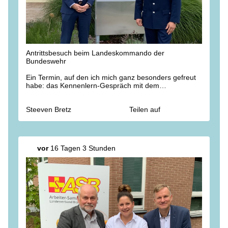
Antrittsbesuch beim Landeskommando der
Bundeswehr
Ein Termin, auf den ich mich ganz besonders gefreut
habe: das Kennenlern-Gespräch mit dem
Kommandeur Oberst Nikolas Scholtka in der
Havelland-Kaserne.
Steeven Bretz
Teilen auf
Neben vielen Themen wurde eines deutlich: Wir
haben in der Bundeswehr einen wichtigen Partner und
wollen die Zusammenarbeit in #
Brandenburg
weiter
stärken. Für den #
Heimatschutz
.
vor
16 Tagen 3 Stunden
#deutschland
#Bundeswehr
#NATO