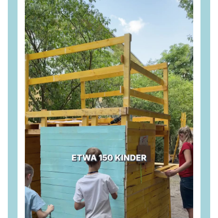
Wir setzen uns dafür ein, dass dieser Wandel sozial
verträglich, wirtschaftlich tragfähig und mit klarer
Perspektive für die Beschäftigten gestaltet wird. 💪
#
CDU
#
Brandenburg
#
Lausitz
#
Wirtschaft
#
Industrie
#
Energie