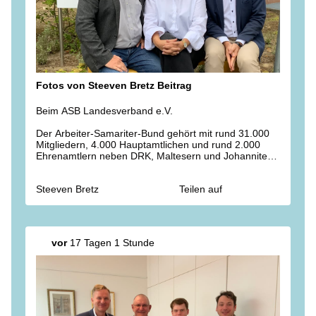
Fotos von Steeven Bretz Beitrag
Beim ASB Landesverband e.V.
Der Arbeiter-Samariter-Bund gehört mit rund 31.000
Mitgliedern, 4.000 Hauptamtlichen und rund 2.000
Ehrenamtlern neben DRK, Maltesern und Johannitern
zu den zentralen Hilfsorganisationen im Land. Mit
Cindy Schönknecht und Thomas Schmidt sprachen wir
Steeven Bretz
Teilen auf
über Pflege, Gesundheit, Ehrenamt, Rettungsdienst
und Katastrophenschutz. Was den ASB besonders
auszeichnet: er ist ein bedeutender Arbeitgeber mit
hoher Präsenz im ländlichen Raum.
vor
17 Tagen 1 Stunde
Ein Herzensprojekt dieser Hilfsorganisation ist darüber
hinaus der ASB-Wünschewagen, der seit nunmehr
zehn Jahren die letzten Wünsche Sterbenskranker in
die Tat umsetzt. Für dieses spendenfinanzierte
Engagement kann man gar nicht genug danken!