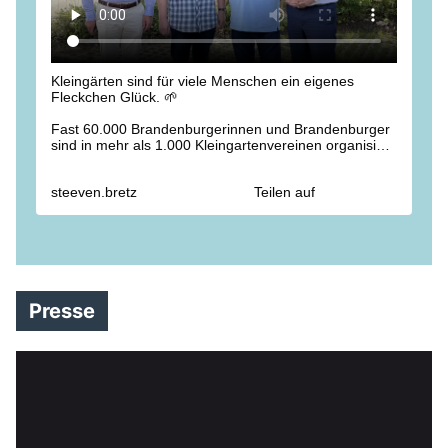
Kleingärten sind für viele Menschen ein eigenes
Fleckchen Glück. 🌱
Fast 60.000 Brandenburgerinnen und Brandenburger
sind in mehr als 1.000 Kleingartenvereinen organisiert.
Die Gärten schaffen Gemeinschaft und bieten
Erholung. 🏡
steeven.bretz
Teilen auf
Beim Landesverband der Gartenfreunde Brandenburg
e.V. haben wir über aktuelle Herausforderungen
gesprochen: Leerstände im ländlichen Raum, die
hohe Nachfrage im Berliner Umland, die Grundsteuer
und eine verlässliche Wasserversorgung. 💧
Vielen Dank für das offene und konstruktive Gespräch.
Presse
Wir werden die Anliegen der Kleingärtnerinnen und
Kleingärtner auch weiterhin im Blick behalten. 🤝