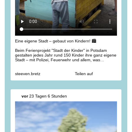
Eine eigene Stadt – gebaut von Kindern! 🏙️
Beim Ferienprojekt "Stadt der Kinder" in Potsdam
gestalten jedes Jahr rund 150 Kinder ihre ganz eigene
Stadt – mit Polizei, Feuerwehr und allem, was
dazugehört. 👮‍♀️🚒
steeven.bretz
Teilen auf
Es ist beeindruckend zu sehen, wie viel Kreativität,
Verantwortungsbewusstsein und Gemeinschaftssinn in
unseren Kindern steckt. Ein großartiges Projekt! Vielen
Dank an alle, die dieses besondere Ferienangebot
möglich machen. 🙌
vor
23 Tagen 6 Stunden