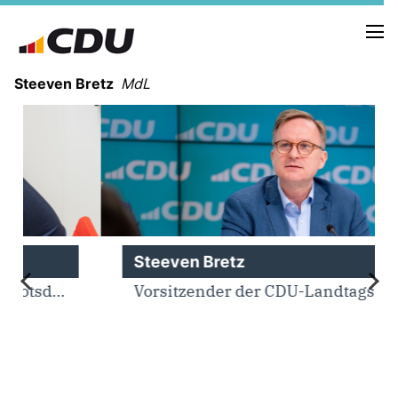
Steeven Bretz
MdL
VITA
WAHLKREISBESUCHE
Steeven Bretz
PRESSEFOTOS
MEIN BÜRGERBÜRO
Vorsitzender der CDU-Landtagsfraktion
MEIN WAHLKREIS
ZIELE
Redebeiträge