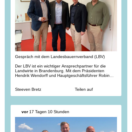
Gespräch mit dem Landesbauernverband (LBV)
Der LBV ist ein wichtiger Ansprechpartner für die
Landwirte in Brandenburg. Mit dem Präsidenten
Hendrik Wendorff und Hauptgeschäftsführer Robin
Reh besprachen wir deshalb heute ein breites
Spektrum landwirtschaftlicher Themen von
Steeven Bretz
Teilen auf
Förderprogrammen über Düngemittel bis zur
Nutztierstrategie.
Bauernpräsident Wendorff kennt Landwirtschaft von
der Pieke auf. Aufgewachsen ist er auf dem Dorf mit
vor
17 Tagen 10 Stunden
Rindern, Schweinen und Ackerbau. Schon in der
achten Klasse machte er den Traktorführerschein, um
in den Ferien tatkräftig mitzuhelfen.
Dieser Führerschein ist auch heute in der