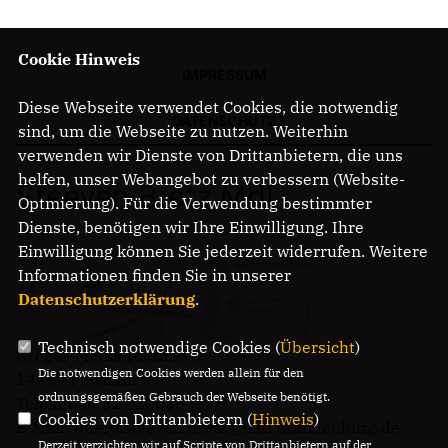
Cookie Hinweis
IMPRESSUM
Diese Webseite verwendet Cookies, die notwendig
DATENSCHUTZ
sind, um die Webseite zu nutzen. Weiterhin
verwenden wir Dienste von Drittanbietern, die uns
helfen, unser Webangebot zu verbessern (Website-
Steeven Bretz MdL
Optmierung). Für die Verwendung bestimmter
Dienste, benötigen wir Ihre Einwilligung. Ihre
Einwilligung können Sie jederzeit widerrufen. Weitere
Informationen finden Sie in unserer
Datenschutzerklärung
.
Technisch notwendige Cookies (
Übersicht
)
Gregor-Mendel-Straße 3
Die notwendigen Cookies werden allein für den
14469 Potsdam
ordnungsgemäßen Gebrauch der Webseite benötigt.
Telefon: 0331 - 20085713
Cookies von Drittanbietern (
Hinweis
)
E-Mail: buero.steeven.bretz@mdl.brandenburg.de
Derzeit verzichten wir auf Scripte von Drittanbietern auf der