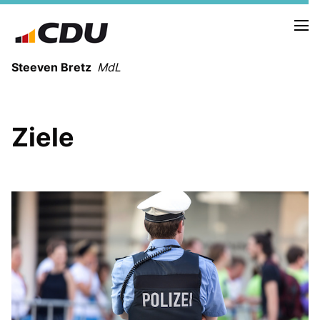
Steeven Bretz
MdL
Ziele
VITA
WAHLKREISBESUCHE
PRESSEFOTOS
MEIN BÜRGERBÜRO
MEIN WAHLKREIS
ZIELE
Redebeiträge