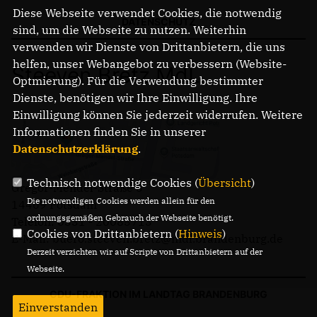
Diese Webseite verwendet Cookies, die notwendig
DATENSCHUTZ
sind, um die Webseite zu nutzen. Weiterhin
verwenden wir Dienste von Drittanbietern, die uns
helfen, unser Webangebot zu verbessern (Website-
Steeven Bretz MdL
Optmierung). Für die Verwendung bestimmter
Dienste, benötigen wir Ihre Einwilligung. Ihre
Einwilligung können Sie jederzeit widerrufen. Weitere
Informationen finden Sie in unserer
Datenschutzerklärung
.
Technisch notwendige Cookies (
Übersicht
)
Gregor-Mendel-Straße 3
Die notwendigen Cookies werden allein für den
14469 Potsdam
ordnungsgemäßen Gebrauch der Webseite benötigt.
Telefon: 0331 - 20085713
Cookies von Drittanbietern (
Hinweis
)
E-Mail: buero.steeven.bretz@mdl.brandenburg.de
Derzeit verzichten wir auf Scripte von Drittanbietern auf der
Webseite.
CDU-FRAKTION IM LANDTAG BRANDENBURG
Einverstanden