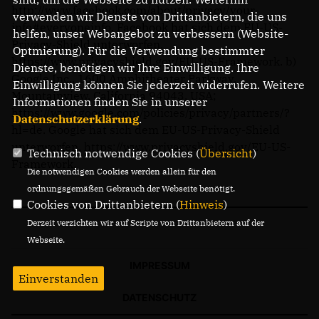
http://www.facebook.com/about/privacy/your-
verwenden wir Dienste von Drittanbietern, die uns
info#everyoneinfo
. Facebook hat sich dem EU-US-
helfen, unser Webangebot zu verbessern (Website-
Privacy-Shield unterworfen,
Optmierung). Für die Verwendung bestimmter
https://www.privacyshield.gov/EU-US-Framework
. b)
Dienste, benötigen wir Ihre Einwilligung. Ihre
Google Inc., 1600 Amphitheater Parkway,
Einwilligung können Sie jederzeit widerrufen. Weitere
Mountainview, California 94043, USA;
Informationen finden Sie in unserer
https://www.google.com/policies/privacy/partners/?
Datenschutzerklärung
.
hl=de
. Google hat sich dem EU-US-Privacy-Shield
unterworfen,
https://www.privacyshield.gov/EU-US-
Technisch notwendige Cookies (
Übersicht
)
Framework
.
Die notwendigen Cookies werden allein für den
ordnungsgemäßen Gebrauch der Webseite benötigt.
Cookies von Drittanbietern (
Hinweis
)
Derzeit verzichten wir auf Scripte von Drittanbietern auf der
Webseite.
IMPRESSUM
Einverstanden
DATENSCHUTZ