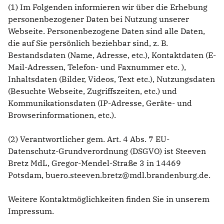
Anträge CDU
(1) Im Folgenden informieren wir über die Erhebung
Kleine Anfragen
personenbezogener Daten bei Nutzung unserer
Webseite. Personenbezogene Daten sind alle Daten,
die auf Sie persönlich beziehbar sind, z. B.
CDU Deutschland
Bestandsdaten (Name, Adresse, etc.), Kontaktdaten (E-
CDU Fraktion im Brandenburger Landtag
Mail-Adressen, Telefon- und Faxnummer etc. ),
CDU Brandenburg
Inhaltsdaten (Bilder, Videos, Text etc.), Nutzungsdaten
CDU Potsdam
(Besuchte Webseite, Zugriffszeiten, etc.) und
Kommunikationsdaten (IP-Adresse, Geräte- und
Browserinformationen, etc.).
(2) Verantwortlicher gem. Art. 4 Abs. 7 EU-
Datenschutz-Grundverordnung (DSGVO) ist Steeven
Bretz MdL, Gregor-Mendel-Straße 3 in 14469
Potsdam, buero.steeven.bretz@mdl.brandenburg.de.
Weitere Kontaktmöglichkeiten finden Sie in unserem
Impressum
.