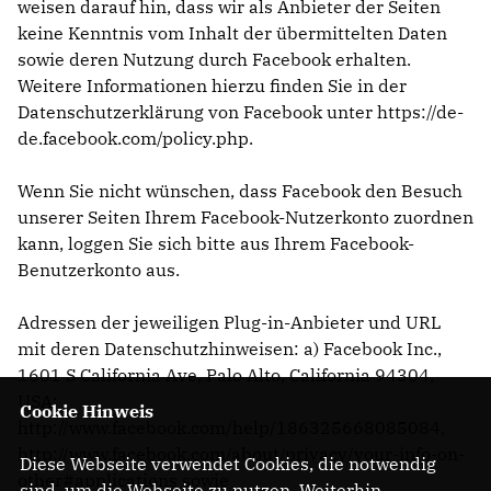
weisen darauf hin, dass wir als Anbieter der Seiten
keine Kenntnis vom Inhalt der übermittelten Daten
sowie deren Nutzung durch Facebook erhalten.
Weitere Informationen hierzu finden Sie in der
Datenschutzerklärung von Facebook unter
https://de-
de.facebook.com/policy.php
.
Wenn Sie nicht wünschen, dass Facebook den Besuch
unserer Seiten Ihrem Facebook-Nutzerkonto zuordnen
kann, loggen Sie sich bitte aus Ihrem Facebook-
Benutzerkonto aus.
Adressen der jeweiligen Plug-in-Anbieter und URL
mit deren Datenschutzhinweisen: a) Facebook Inc.,
1601 S California Ave, Palo Alto, California 94304,
USA;
Cookie Hinweis
http://www.facebook.com/help/186325668085084
,
http://www.facebook.com/about/privacy/your-info-on-
Diese Webseite verwendet Cookies, die notwendig
other#applications
sowie
sind, um die Webseite zu nutzen. Weiterhin