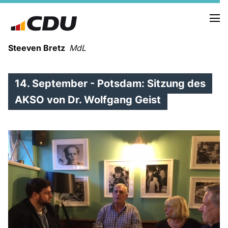
Steeven Bretz
MdL
14. September - Potsdam: Sitzung des
AKSO von Dr. Wolfgang Geist
VITA
WAHLKREISBESUCHE
PRESSEFOTOS
MEIN BÜRGERBÜRO
MEIN WAHLKREIS
ZIELE
Redebeiträge