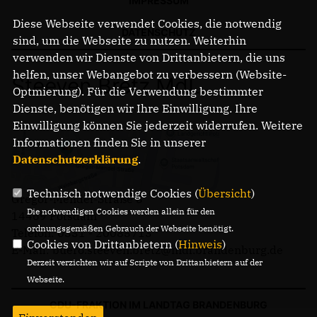
IMPRESSUM
Diese Webseite verwendet Cookies, die notwendig
DATENSCHUTZ
sind, um die Webseite zu nutzen. Weiterhin
verwenden wir Dienste von Drittanbietern, die uns
helfen, unser Webangebot zu verbessern (Website-
Steeven Bretz MdL
Optmierung). Für die Verwendung bestimmter
Dienste, benötigen wir Ihre Einwilligung. Ihre
Einwilligung können Sie jederzeit widerrufen. Weitere
Informationen finden Sie in unserer
Datenschutzerklärung
.
Technisch notwendige Cookies (
Übersicht
)
Gregor-Mendel-Straße 3
Die notwendigen Cookies werden allein für den
14469 Potsdam
ordnungsgemäßen Gebrauch der Webseite benötigt.
Telefon: 0331 - 20085713
Cookies von Drittanbietern (
Hinweis
)
E-Mail: buero.steeven.bretz@mdl.brandenburg.de
Derzeit verzichten wir auf Scripte von Drittanbietern auf der
Webseite.
CDU-FRAKTION IM LANDTAG BRANDENBURG