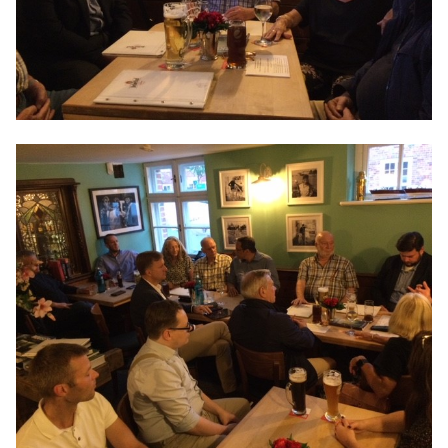
Anträge CDU
Kleine Anfragen
CDU Deutschland
CDU Fraktion im Brandenburger Landtag
CDU Brandenburg
CDU Potsdam