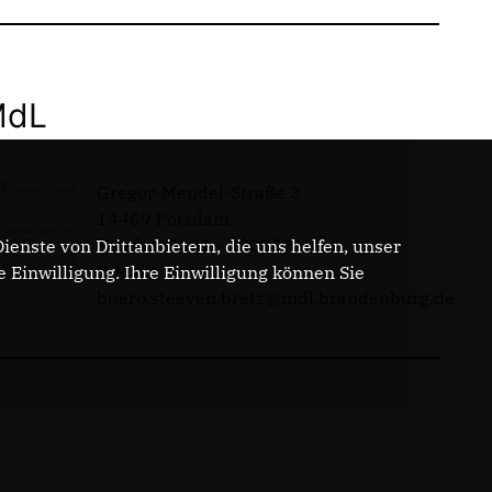
MdL
Gregor-Mendel-Straße 3
14469 Potsdam
Telefon: 0331 - 20085713
enste von Drittanbietern, die uns helfen, unser
E-Mail:
Einwilligung. Ihre Einwilligung können Sie
buero.steeven.bretz@mdl.brandenburg.de