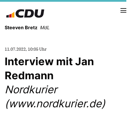
Steeven Bretz
MdL
11.07.2022, 10:05 Uhr
Interview mit Jan
Redmann
VITA
WAHLKREISBESUCHE
Nordkurier
PRESSEFOTOS
MEIN BÜRGERBÜRO
(www.nordkurier.de)
MEIN WAHLKREIS
ZIELE
Redebeiträge