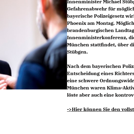
Innenminister Michael Stübg
Gefahrenabwehr für möglich
bayerische Polizeigesetz wi
Phoenix am Montag. Möglich
brandenburgischen Landtag i
Innenministerkonferenz, die
München stattfindet, über d
Stübgen.
Nach dem bayerischen Poliz
Entscheidung eines Richters
eine schwere Ordnungswidrig
München waren Klima-Aktiv
löste aber auch eine kontrov
->Hier können Sie den vollst