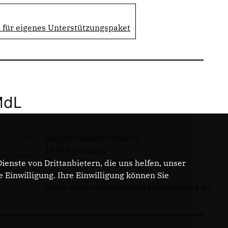
 für eigenes Unterstützungspaket
MdL
Gregor-Mendel-Straße 3
14469 Potsdam
Telefon: 0331 - 20085713
enste von Drittanbietern, die uns helfen, unser
E-Mail:
Einwilligung. Ihre Einwilligung können Sie
buero.steeven.bretz@mdl.brandenburg.de