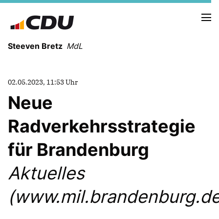
Steeven Bretz
MdL
02.05.2023, 11:53 Uhr
Neue
Radverkehrsstrategie
VITA
WAHLKREISBESUCHE
für Brandenburg
PRESSEFOTOS
MEIN BÜRGERBÜRO
Aktuelles
(www.mil.brandenburg.de
MEIN WAHLKREIS
ZIELE
Redebeiträge