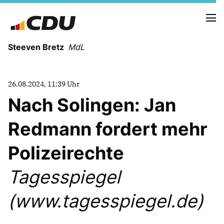
Steeven Bretz
MdL
26.08.2024, 11:39 Uhr
Nach Solingen: Jan
Redmann fordert mehr
VITA
WAHLKREISBESUCHE
Polizeirechte
PRESSEFOTOS
MEIN BÜRGERBÜRO
Tagesspiegel
(www.tagesspiegel.de)
MEIN WAHLKREIS
ZIELE
Redebeiträge