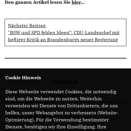
Den ganzen Artikel lesen Sie
hier
...
Nächster Beitrag
"BSW und SPD fehlen Ideen“: CDU-Landeschef mit
heftiger Kritik an Brandenburgs neuer Regierung
Cookie Hinweis
IMPRESSUM
Diese Webseite verwendet Cookies, die notwendig
DATENSCHUTZ
sind, um die Webseite zu nutzen. Weiterhin
verwenden wir Dienste von Drittanbietern, die uns
helfen, unser Webangebot zu verbessern (Website-
Steeven Bretz MdL
Optmierung). Für die Verwendung bestimmter
Dienste, benötigen wir Ihre Einwilligung. Ihre