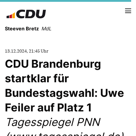
Steeven Bretz
MdL
13.12.2024, 21:45 Uhr
CDU Brandenburg
startklar für
VITA
WAHLKREISBESUCHE
Bundestagswahl: Uwe
PRESSEFOTOS
MEIN BÜRGERBÜRO
Feiler auf Platz 1
Tagesspiegel PNN
MEIN WAHLKREIS
ZIELE
Redebeiträge