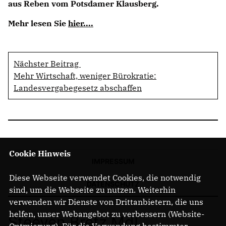
aus Reben vom Potsdamer Klausberg.
Mehr lesen Sie
hier....
Nächster Beitrag
Mehr Wirtschaft, weniger Bürokratie:
Landesvergabegesetz abschaffen
Cookie Hinweis
IMPRESSUM
Diese Webseite verwendet Cookies, die notwendig
DATENSCHUTZ
sind, um die Webseite zu nutzen. Weiterhin
verwenden wir Dienste von Drittanbietern, die uns
helfen, unser Webangebot zu verbessern (Website-
Steeven Bretz MdL