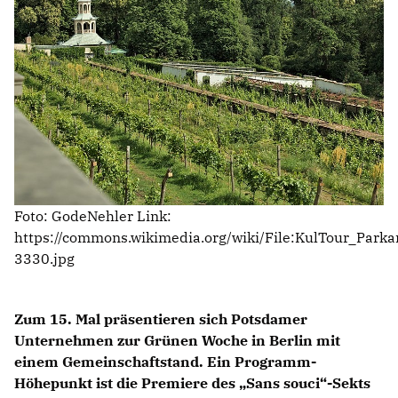
Anträge CDU
Kleine Anfragen
CDU Deutschland
CDU Fraktion im Brandenburger Landtag
CDU Brandenburg
CDU Potsdam
Foto: GodeNehler Link:
https://commons.wikimedia.org/wiki/File:KulTour_Par
3330.jpg
Zum 15. Mal präsentieren sich Potsdamer
Unternehmen zur Grünen Woche in Berlin mit
einem Gemeinschaftstand. Ein Programm-
Höhepunkt ist die Premiere des „Sans souci“-Sekts