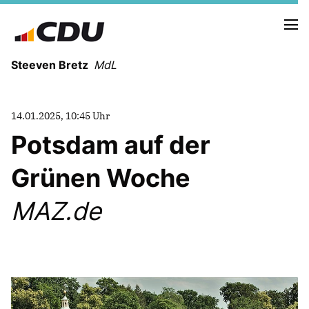
Steeven Bretz
MdL
14.01.2025, 10:45 Uhr
Potsdam auf der
Grünen Woche
VITA
WAHLKREISBESUCHE
MAZ.de
PRESSEFOTOS
MEIN BÜRGERBÜRO
MEIN WAHLKREIS
ZIELE
Redebeiträge