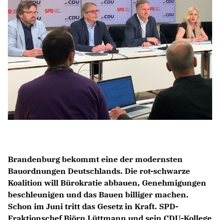
Anträge CDU
Kleine Anfragen
CDU Deutschland
CDU Fraktion im Brandenburger Landtag
CDU Brandenburg
CDU Potsdam
Brandenburg bekommt eine der modernsten
Bauordnungen Deutschlands. Die rot-schwarze
Koalition will Bürokratie abbauen, Genehmigungen
beschleunigen und das Bauen billiger machen.
Schon im Juni tritt das Gesetz in Kraft. SPD-
Fraktionschef Björn Lüttmann und sein CDU-Kollege