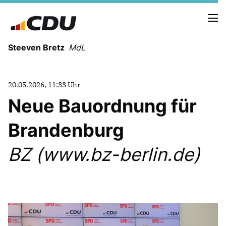
Steeven Bretz
MdL
20.05.2026, 11:33 Uhr
Neue Bauordnung für
Brandenburg
VITA
WAHLKREISBESUCHE
BZ (www.bz-berlin.de)
PRESSEFOTOS
MEIN BÜRGERBÜRO
MEIN WAHLKREIS
ZIELE
Redebeiträge