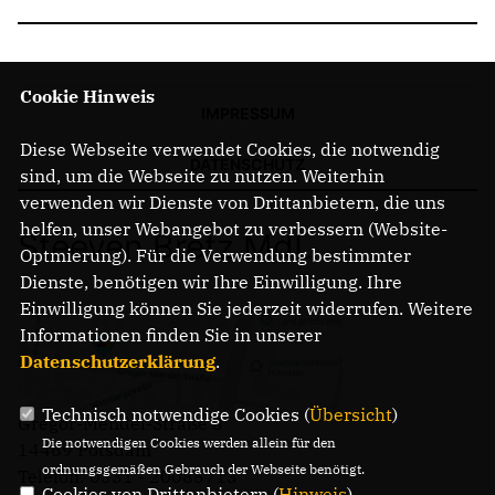
Cookie Hinweis
IMPRESSUM
Diese Webseite verwendet Cookies, die notwendig
DATENSCHUTZ
sind, um die Webseite zu nutzen. Weiterhin
verwenden wir Dienste von Drittanbietern, die uns
helfen, unser Webangebot zu verbessern (Website-
Steeven Bretz MdL
Optmierung). Für die Verwendung bestimmter
Dienste, benötigen wir Ihre Einwilligung. Ihre
Einwilligung können Sie jederzeit widerrufen. Weitere
Informationen finden Sie in unserer
Datenschutzerklärung
.
Technisch notwendige Cookies (
Übersicht
)
Gregor-Mendel-Straße 3
Die notwendigen Cookies werden allein für den
14469 Potsdam
ordnungsgemäßen Gebrauch der Webseite benötigt.
Telefon: 0331 - 20085713
Cookies von Drittanbietern (
Hinweis
)