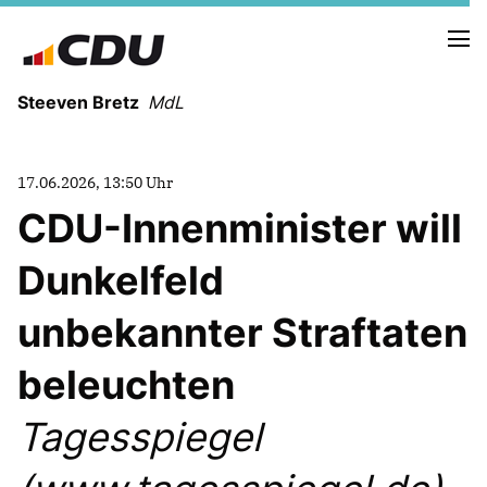
Steeven Bretz
MdL
17.06.2026, 13:50 Uhr
CDU-Innenminister will
Dunkelfeld
VITA
WAHLKREISBESUCHE
unbekannter Straftaten
PRESSEFOTOS
MEIN BÜRGERBÜRO
beleuchten
Tagesspiegel
MEIN WAHLKREIS
ZIELE
Redebeiträge