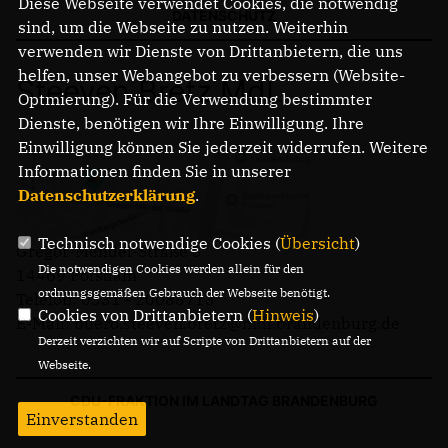
Diese Webseite verwendet Cookies, die notwendig
Anträge CDU
DATENSCHUTZ
sind, um die Webseite zu nutzen. Weiterhin
Kleine Anfragen
verwenden wir Dienste von Drittanbietern, die uns
helfen, unser Webangebot zu verbessern (Website-
Steeven Bretz MdL
Optmierung). Für die Verwendung bestimmter
CDU Deutschland
Dienste, benötigen wir Ihre Einwilligung. Ihre
CDU Fraktion im Brandenburger Landtag
Einwilligung können Sie jederzeit widerrufen. Weitere
CDU Brandenburg
Informationen finden Sie in unserer
CDU Potsdam
Datenschutzerklärung
.
Technisch notwendige Cookies (
Übersicht
)
Gregor-Mendel-Straße 3
Die notwendigen Cookies werden allein für den
14469 Potsdam
ordnungsgemäßen Gebrauch der Webseite benötigt.
Telefon: 0331 - 20085713
Cookies von Drittanbietern (
Hinweis
)
E-Mail: buero.steeven.bretz@mdl.brandenburg.de
Derzeit verzichten wir auf Scripte von Drittanbietern auf der
Webseite.
CDU-FRAKTION IM LANDTAG BRANDENBURG
Einverstanden