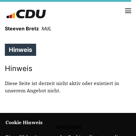
Steeven Bretz
MdL
Hinweis
Hinweis
VITA
Diese Seite ist derzeit nicht aktiv oder existiert in
WAHLKREISBESUCHE
unserem Angebot nicht.
PRESSEFOTOS
MEIN BÜRGERBÜRO
MEIN WAHLKREIS
Cookie Hinweis
ZIELE
IMPRESSUM
Redebeiträge