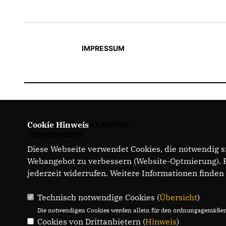
IMPRESSUM
Cookie Hinweis
CDU-FRAKTION IM LANDTAG
BRANDENBURG
Diese Webseite verwendet Cookies, die notwendig si
Webangebot zu verbessern (Website-Optmierung). Fü
jederzeit widerrufen. Weitere Informationen finden
Technisch notwendige Cookies (
Übersicht
)
Die notwendigen Cookies werden allein für den ordnungsgemäßen 
Cookies von Drittanbietern (
Hinweis
)