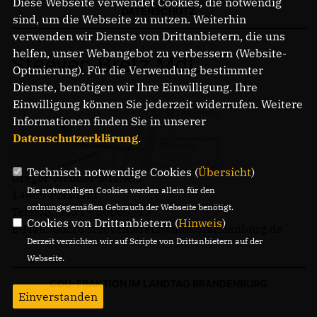
Diese Webseite verwendet Cookies, die notwendig
Anträge CDU
DATENSCHUTZ
sind, um die Webseite zu nutzen. Weiterhin
Kleine Anfragen
verwenden wir Dienste von Drittanbietern, die uns
helfen, unser Webangebot zu verbessern (Website-
Steeven Bretz MdL
Optmierung). Für die Verwendung bestimmter
CDU Deutschland
Dienste, benötigen wir Ihre Einwilligung. Ihre
CDU Fraktion im Brandenburger Landtag
Einwilligung können Sie jederzeit widerrufen. Weitere
CDU Brandenburg
Informationen finden Sie in unserer
CDU Potsdam
Datenschutzerklärung
.
Technisch notwendige Cookies (
Übersicht
)
Gregor-Mendel-Straße 3
Die notwendigen Cookies werden allein für den
14469 Potsdam
ordnungsgemäßen Gebrauch der Webseite benötigt.
Telefon: 0331 - 20085713
Cookies von Drittanbietern (
Hinweis
)
E-Mail: buero.steeven.bretz@mdl.brandenburg.de
Derzeit verzichten wir auf Scripte von Drittanbietern auf der
Webseite.
CDU-FRAKTION IM LANDTAG BRANDENBURG
Einverstanden