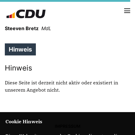
Steeven Bretz
MdL
Hinweis
Hinweis
VITA
Diese Seite ist derzeit nicht aktiv oder existiert in
WAHLKREISBESUCHE
unserem Angebot nicht.
PRESSEFOTOS
MEIN BÜRGERBÜRO
MEIN WAHLKREIS
Cookie Hinweis
ZIELE
IMPRESSUM
Redebeiträge