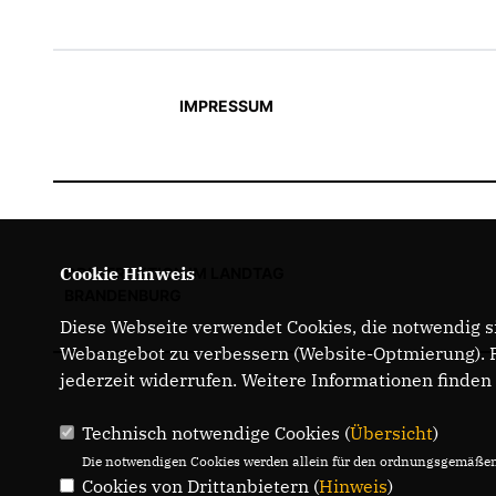
IMPRESSUM
Cookie Hinweis
CDU-FRAKTION IM LANDTAG
BRANDENBURG
Diese Webseite verwendet Cookies, die notwendig si
Webangebot zu verbessern (Website-Optmierung). Fü
jederzeit widerrufen. Weitere Informationen finden
Technisch notwendige Cookies (
Übersicht
)
Die notwendigen Cookies werden allein für den ordnungsgemäßen 
Cookies von Drittanbietern (
Hinweis
)