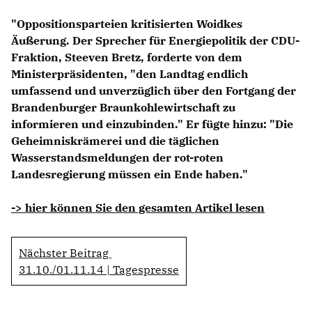
Anträge CDU
"Oppositionsparteien kritisierten Woidkes
Kleine Anfragen
Äußerung. Der Sprecher für Energiepolitik der CDU-
Fraktion, Steeven Bretz, forderte von dem
CDU Deutschland
Ministerpräsidenten, "den Landtag endlich
CDU Fraktion im Brandenburger Landtag
umfassend und unverzüglich über den Fortgang der
CDU Brandenburg
Brandenburger Braunkohlewirtschaft zu
CDU Potsdam
informieren und einzubinden." Er fügte hinzu: "Die
Geheimniskrämerei und die täglichen
Wasserstandsmeldungen der rot-roten
Landesregierung müssen ein Ende haben."
-> hier können Sie den gesamten Artikel lesen
Nächster Beitrag
31.10./01.11.14 | Tagespresse