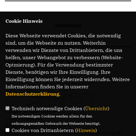
Cookie Hinweis
IMPRESSUM
Diese Webseite verwendet Cookies, die notwendig
DATENSCHUTZ
sind, um die Webseite zu nutzen. Weiterhin
verwenden wir Dienste von Drittanbietern, die uns
helfen, unser Webangebot zu verbessern (Website-
Steeven Bretz MdL
Optmierung). Für die Verwendung bestimmter
Dienste, benötigen wir Ihre Einwilligung. Ihre
Einwilligung können Sie jederzeit widerrufen. Weitere
Informationen finden Sie in unserer
Datenschutzerklärung
.
Technisch notwendige Cookies (
Übersicht
)
Gregor-Mendel-Straße 3
Die notwendigen Cookies werden allein für den
14469 Potsdam
ordnungsgemäßen Gebrauch der Webseite benötigt.
Telefon: 0331 - 20085713
Cookies von Drittanbietern (
Hinweis
)
E-Mail: buero.steeven.bretz@mdl.brandenburg.de