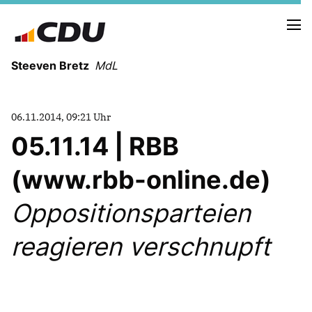
Steeven Bretz
MdL
06.11.2014, 09:21 Uhr
05.11.14 | RBB
(www.rbb-online.de)
VITA
WAHLKREISBESUCHE
Oppositionsparteien
PRESSEFOTOS
MEIN BÜRGERBÜRO
reagieren verschnupft
MEIN WAHLKREIS
ZIELE
Redebeiträge