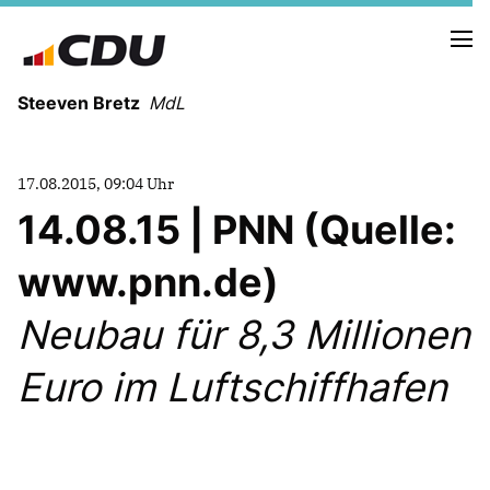
Steeven Bretz
MdL
17.08.2015, 09:04 Uhr
14.08.15 | PNN (Quelle:
www.pnn.de)
VITA
WAHLKREISBESUCHE
Neubau für 8,3 Millionen
PRESSEFOTOS
MEIN BÜRGERBÜRO
Euro im Luftschiffhafen
MEIN WAHLKREIS
ZIELE
Redebeiträge