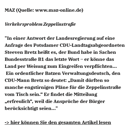
Anträge CDU
MAZ
(Quelle: www.maz-online.de)
Kleine Anfragen
Verkehrsproblem Zeppelinstraße
CDU Deutschland
CDU Fraktion im Brandenburger Landtag
"In einer Antwort der Landesregierung auf eine
CDU Brandenburg
Anfrage des Potsdamer CDU-Landtagsabgeordneten
CDU Potsdam
Steeven Bretz heißt es, der Bund habe in Sachen
Bundesstraße B1 das letzte Wort – er könne das
Land per Weisung zum Eingreifen verpflichten...
Ein ordentlicher Batzen Verwaltungsdeutsch, den
CDU-Mann Bretz so deutet: „Damit dürften so
manche engstirnigen Pläne für die Zeppelinstraße
vom Tisch sein.“ Er findet die Mitteilung
erfreulich“, weil die Ansprüche der Bürger
berücksichtigt seien..."
-> hier können Sie den gesamten Artikel lesen