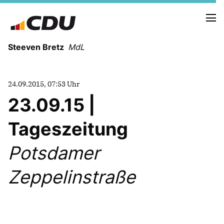
Steeven Bretz
MdL
24.09.2015, 07:53 Uhr
23.09.15 |
Tageszeitung
VITA
WAHLKREISBESUCHE
Potsdamer
PRESSEFOTOS
MEIN BÜRGERBÜRO
Zeppelinstraße
MEIN WAHLKREIS
ZIELE
Redebeiträge