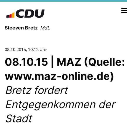
Steeven Bretz
MdL
08.10.2015, 10:12 Uhr
08.10.15 | MAZ (Quelle:
www.maz-online.de)
VITA
WAHLKREISBESUCHE
Bretz fordert
PRESSEFOTOS
MEIN BÜRGERBÜRO
Entgegenkommen der
Stadt
MEIN WAHLKREIS
ZIELE
Redebeiträge