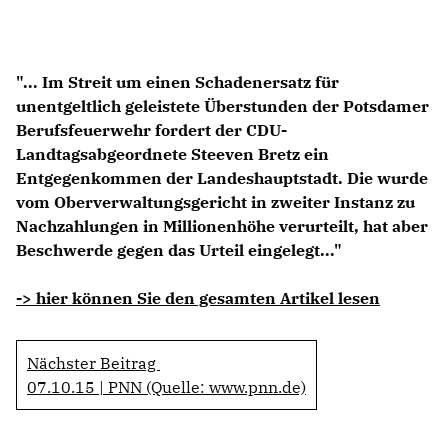
Anträge CDU
Kleine Anfragen
"... Im Streit um einen Schadenersatz für
CDU Deutschland
unentgeltlich geleistete Überstunden der Potsdamer
CDU Fraktion im Brandenburger Landtag
Berufsfeuerwehr fordert der CDU-
CDU Brandenburg
Landtagsabgeordnete Steeven Bretz ein
CDU Potsdam
Entgegenkommen der Landeshauptstadt. Die wurde
vom Oberverwaltungsgericht in zweiter Instanz zu
Nachzahlungen in Millionenhöhe verurteilt, hat aber
Beschwerde gegen das Urteil eingelegt..."
-> hier können Sie den gesamten Artikel lesen
Nächster Beitrag
07.10.15 | PNN (Quelle: www.pnn.de)