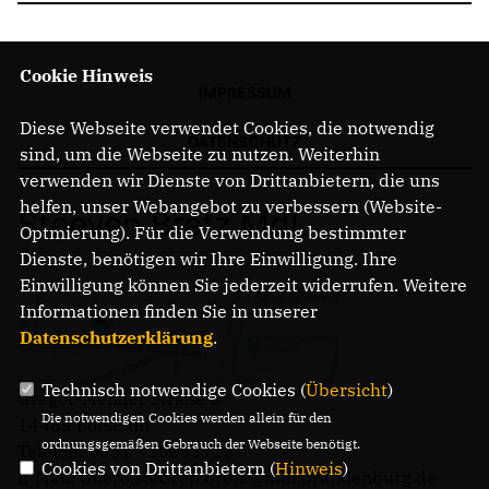
Cookie Hinweis
IMPRESSUM
Diese Webseite verwendet Cookies, die notwendig
DATENSCHUTZ
sind, um die Webseite zu nutzen. Weiterhin
verwenden wir Dienste von Drittanbietern, die uns
helfen, unser Webangebot zu verbessern (Website-
Steeven Bretz MdL
Optmierung). Für die Verwendung bestimmter
Dienste, benötigen wir Ihre Einwilligung. Ihre
Einwilligung können Sie jederzeit widerrufen. Weitere
Informationen finden Sie in unserer
Datenschutzerklärung
.
Technisch notwendige Cookies (
Übersicht
)
Gregor-Mendel-Straße 3
Die notwendigen Cookies werden allein für den
14469 Potsdam
ordnungsgemäßen Gebrauch der Webseite benötigt.
Telefon: 0331 - 20085713
Cookies von Drittanbietern (
Hinweis
)
E-Mail: buero.steeven.bretz@mdl.brandenburg.de