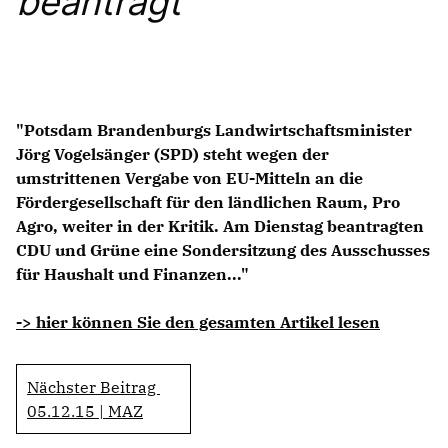
beantragt
Anträge CDU
Kleine Anfragen
CDU Deutschland
CDU Fraktion im Brandenburger Landtag
"Potsdam Brandenburgs Landwirtschaftsminister
CDU Brandenburg
Jörg Vogelsänger (SPD) steht wegen der
CDU Potsdam
umstrittenen Vergabe von EU-Mitteln an die
Fördergesellschaft für den ländlichen Raum, Pro
Agro, weiter in der Kritik. Am Dienstag beantragten
CDU und Grüne eine Sondersitzung des Ausschusses
für Haushalt und Finanzen..."
-> hier können Sie den gesamten Artikel lesen
Nächster Beitrag
05.12.15 | MAZ