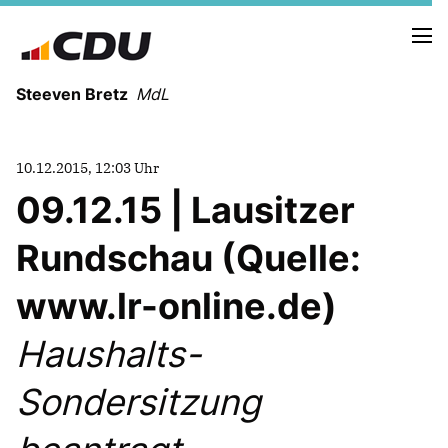
Steeven Bretz
MdL
10.12.2015, 12:03 Uhr
09.12.15 | Lausitzer
Rundschau (Quelle:
VITA
WAHLKREISBESUCHE
www.lr-online.de)
PRESSEFOTOS
MEIN BÜRGERBÜRO
Haushalts-
Sondersitzung
MEIN WAHLKREIS
ZIELE
Redebeiträge