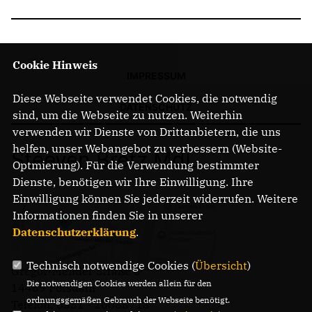
Cookie Hinweis
IMPRESSUM
Diese Webseite verwendet Cookies, die notwendig
DATENSCHUTZ
sind, um die Webseite zu nutzen. Weiterhin
verwenden wir Dienste von Drittanbietern, die uns
helfen, unser Webangebot zu verbessern (Website-
Steeven Bretz MdL
Optmierung). Für die Verwendung bestimmter
Dienste, benötigen wir Ihre Einwilligung. Ihre
Einwilligung können Sie jederzeit widerrufen. Weitere
Informationen finden Sie in unserer
Datenschutzerklärung
.
Technisch notwendige Cookies (
Übersicht
)
Gregor-Mendel-Straße 3
Die notwendigen Cookies werden allein für den
14469 Potsdam
ordnungsgemäßen Gebrauch der Webseite benötigt.
Telefon: 0331 - 20085713