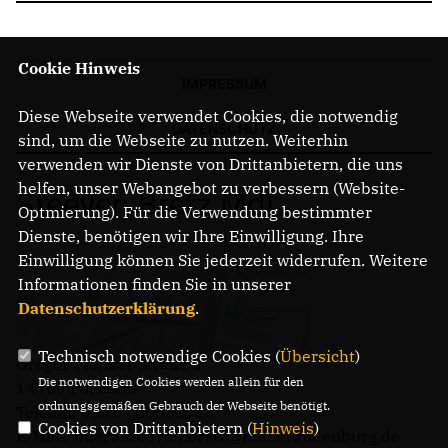
Cookie Hinweis
IMPRESSUM
Diese Webseite verwendet Cookies, die notwendig
DATENSCHUTZ
sind, um die Webseite zu nutzen. Weiterhin
verwenden wir Dienste von Drittanbietern, die uns
helfen, unser Webangebot zu verbessern (Website-
Steeven Bretz MdL
Optmierung). Für die Verwendung bestimmter
Dienste, benötigen wir Ihre Einwilligung. Ihre
Einwilligung können Sie jederzeit widerrufen. Weitere
Informationen finden Sie in unserer
Datenschutzerklärung
.
Technisch notwendige Cookies (
Übersicht
)
Gregor-Mendel-Straße 3
Die notwendigen Cookies werden allein für den
14469 Potsdam
ordnungsgemäßen Gebrauch der Webseite benötigt.
Telefon: 0331 - 20085713
Cookies von Drittanbietern (
Hinweis
)
E-Mail: buero.steeven.bretz@mdl.brandenburg.de