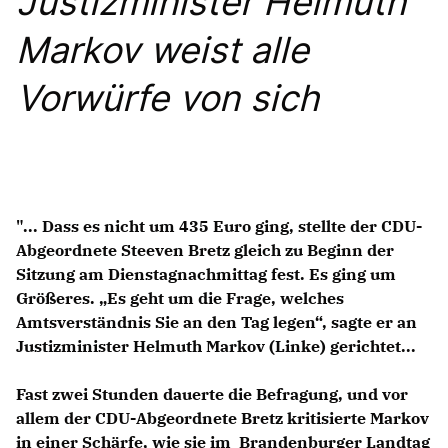
Justizminister Helmuth
Anträge CDU
Kleine Anfragen
Markov weist alle
Vorwürfe von sich
CDU Deutschland
CDU Fraktion im Brandenburger Landtag
CDU Brandenburg
CDU Potsdam
"... Dass es nicht um 435 Euro ging, stellte der CDU-
Abgeordnete Steeven Bretz gleich zu Beginn der
Sitzung am Dienstagnachmittag fest. Es ging um
Größeres. „Es geht um die Frage, welches
Amtsverständnis Sie an den Tag legen“, sagte er an
Justizminister Helmuth Markov (Linke) gerichtet...
Fast zwei Stunden dauerte die Befragung, und vor
allem der CDU-Abgeordnete Bretz kritisierte Markov
in einer Schärfe, wie sie im Brandenburger Landtag