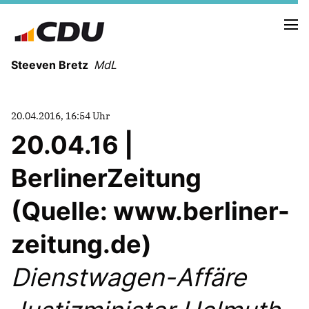
Steeven Bretz
MdL
20.04.2016, 16:54 Uhr
20.04.16 |
BerlinerZeitung
VITA
WAHLKREISBESUCHE
(Quelle: www.berliner-
PRESSEFOTOS
MEIN BÜRGERBÜRO
zeitung.de)
Dienstwagen-Affäre
MEIN WAHLKREIS
ZIELE
Redebeiträge