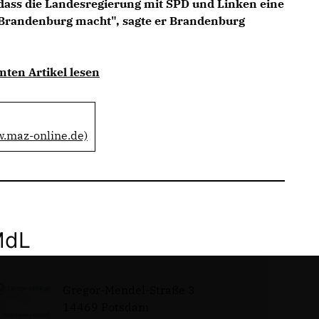
 dass die Landesregierung mit SPD und Linken eine
r Brandenburg macht", sagte er Brandenburg
mten Artikel lesen
w.maz-online.de)
MdL
Gregor-Mendel-Straße 3
14469 Potsdam