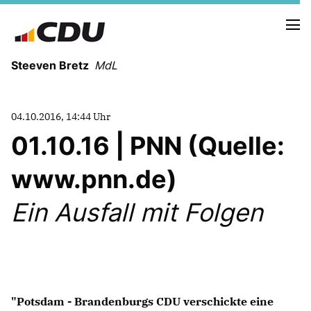
Steeven Bretz
MdL
04.10.2016, 14:44 Uhr
01.10.16 | PNN (Quelle:
www.pnn.de)
VITA
WAHLKREISBESUCHE
Ein Ausfall mit Folgen
PRESSEFOTOS
MEIN BÜRGERBÜRO
MEIN WAHLKREIS
ZIELE
"Potsdam - Brandenburgs CDU verschickte eine
Redebeiträge