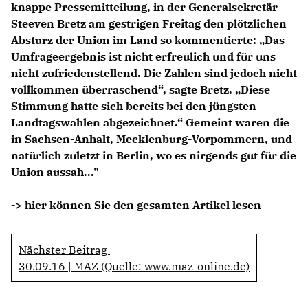
knappe Pressemitteilung, in der Generalsekretär
Anträge CDU
Steeven Bretz am gestrigen Freitag den plötzlichen
Kleine Anfragen
Absturz der Union im Land so kommentierte: „Das
Umfrageergebnis ist nicht erfreulich und für uns
CDU Deutschland
nicht zufriedenstellend. Die Zahlen sind jedoch nicht
CDU Fraktion im Brandenburger Landtag
vollkommen überraschend“, sagte Bretz. „Diese
CDU Brandenburg
Stimmung hatte sich bereits bei den jüngsten
CDU Potsdam
Landtagswahlen abgezeichnet.“ Gemeint waren die
in Sachsen-Anhalt, Mecklenburg-Vorpommern, und
natürlich zuletzt in Berlin, wo es nirgends gut für die
Union aussah..."
-> hier können Sie den gesamten Artikel lesen
Nächster Beitrag
30.09.16 | MAZ (Quelle: www.maz-online.de)