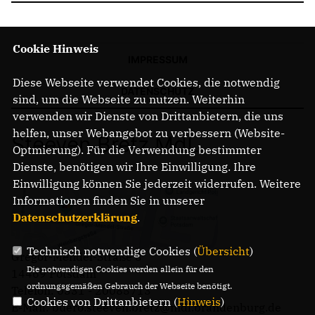
Cookie Hinweis
IMPRESSUM
Diese Webseite verwendet Cookies, die notwendig
DATENSCHUTZ
sind, um die Webseite zu nutzen. Weiterhin
verwenden wir Dienste von Drittanbietern, die uns
helfen, unser Webangebot zu verbessern (Website-
Steeven Bretz MdL
Optmierung). Für die Verwendung bestimmter
Dienste, benötigen wir Ihre Einwilligung. Ihre
Einwilligung können Sie jederzeit widerrufen. Weitere
Informationen finden Sie in unserer
Datenschutzerklärung
.
Technisch notwendige Cookies (
Übersicht
)
Gregor-Mendel-Straße 3
Die notwendigen Cookies werden allein für den
14469 Potsdam
ordnungsgemäßen Gebrauch der Webseite benötigt.
Telefon: 0331 - 20085713
Cookies von Drittanbietern (
Hinweis
)
E-Mail: buero.steeven.bretz@mdl.brandenburg.de