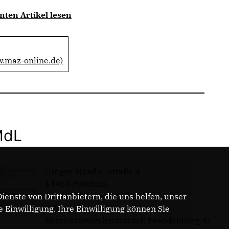
mten Artikel lesen
w.maz-online.de)
MdL
Gregor-Mendel-Straße 3
14469 Potsdam
Telefon: 0331 - 20085713
enste von Drittanbietern, die uns helfen, unser
E-Mail:
Einwilligung. Ihre Einwilligung können Sie
buero.steeven.bretz@mdl.brandenburg.de