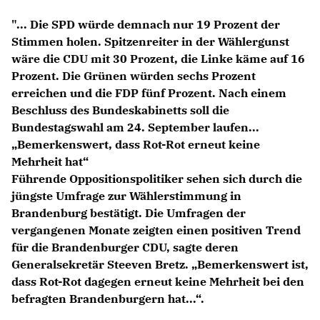
Anträge CDU
"... Die SPD würde demnach nur 19 Prozent der
Kleine Anfragen
Stimmen holen. Spitzenreiter in der Wählergunst
wäre die CDU mit 30 Prozent, die Linke käme auf 16
CDU Deutschland
Prozent. Die Grünen würden sechs Prozent
CDU Fraktion im Brandenburger Landtag
erreichen und die FDP fünf Prozent. Nach einem
CDU Brandenburg
Beschluss des Bundeskabinetts soll die
CDU Potsdam
Bundestagswahl am 24. September laufen...
Bemerkenswert, dass Rot-Rot erneut keine
Mehrheit hat“
Führende Oppositionspolitiker sehen sich durch die
jüngste Umfrage zur Wählerstimmung in
Brandenburg bestätigt. Die Umfragen der
vergangenen Monate zeigten einen positiven Trend
für die Brandenburger CDU, sagte deren
Generalsekretär Steeven Bretz. „Bemerkenswert ist,
dass Rot-Rot dagegen erneut keine Mehrheit bei den
befragten Brandenburgern hat...“.