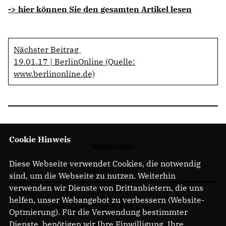
-> hier können Sie den gesamten Artikel lesen
Nächster Beitrag
19.01.17 | BerlinOnline (Quelle:
www.berlinonline.de)
Cookie Hinweis
IMPRESSUM
Diese Webseite verwendet Cookies, die notwendig
DATENSCHUTZ
sind, um die Webseite zu nutzen. Weiterhin
verwenden wir Dienste von Drittanbietern, die uns
helfen, unser Webangebot zu verbessern (Website-
Steeven Bretz MdL
Optmierung). Für die Verwendung bestimmter
Dienste, benötigen wir Ihre Einwilligung. Ihre