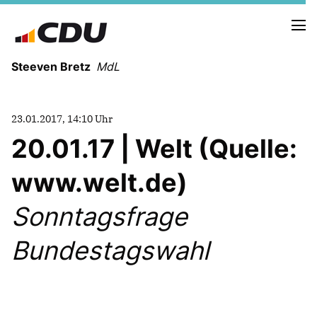
Steeven Bretz
MdL
23.01.2017, 14:10 Uhr
20.01.17 | Welt (Quelle:
www.welt.de)
VITA
WAHLKREISBESUCHE
Sonntagsfrage
PRESSEFOTOS
MEIN BÜRGERBÜRO
Bundestagswahl
MEIN WAHLKREIS
ZIELE
Redebeiträge