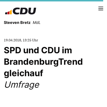
Steeven Bretz
MdL
19.04.2018, 13:25 Uhr
SPD und CDU im
BrandenburgTrend
VITA
WAHLKREISBESUCHE
gleichauf
PRESSEFOTOS
MEIN BÜRGERBÜRO
Umfrage
MEIN WAHLKREIS
ZIELE
Redebeiträge