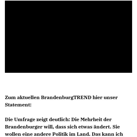
Anträge CDU
Kleine Anfragen
CDU Deutschland
CDU Fraktion im Brandenburger Landtag
CDU Brandenburg
CDU Potsdam
Zum aktuellen BrandenburgTREND hier unser
Statement:
Die Umfrage zeigt deutlich: Die Mehrheit der
Brandenburger will, dass sich etwas ändert. Sie
wollen eine andere Politik im Land. Das kann ich