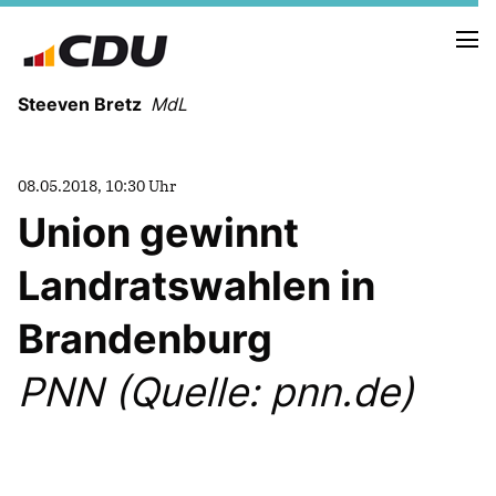
Steeven Bretz
MdL
08.05.2018, 10:30 Uhr
Union gewinnt
Landratswahlen in
VITA
WAHLKREISBESUCHE
Brandenburg
PRESSEFOTOS
MEIN BÜRGERBÜRO
PNN (Quelle: pnn.de)
MEIN WAHLKREIS
ZIELE
Redebeiträge