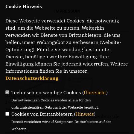
Cookie Hinweis
IMPRESSUM
Diese Webseite verwendet Cookies, die notwendig
DATENSCHUTZ
sind, um die Webseite zu nutzen. Weiterhin
verwenden wir Dienste von Drittanbietern, die uns
helfen, unser Webangebot zu verbessern (Website-
Steeven Bretz MdL
Optmierung). Für die Verwendung bestimmter
Dienste, benötigen wir Ihre Einwilligung. Ihre
Einwilligung können Sie jederzeit widerrufen. Weitere
Informationen finden Sie in unserer
Datenschutzerklärung
.
Technisch notwendige Cookies (
Übersicht
)
Gregor-Mendel-Straße 3
Die notwendigen Cookies werden allein für den
14469 Potsdam
ordnungsgemäßen Gebrauch der Webseite benötigt.
Telefon: 0331 - 20085713
Cookies von Drittanbietern (
Hinweis
)
E-Mail: buero.steeven.bretz@mdl.brandenburg.de
Derzeit verzichten wir auf Scripte von Drittanbietern auf der
Webseite.