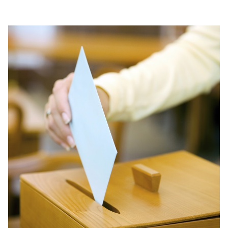
Anträge CDU
Kleine Anfragen
CDU Deutschland
CDU Fraktion im Brandenburger Landtag
CDU Brandenburg
CDU Potsdam