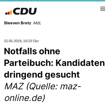
Steeven Bretz
MdL
25.05.2018, 10:23 Uhr
Notfalls ohne
Parteibuch: Kandidaten
VITA
WAHLKREISBESUCHE
dringend gesucht
PRESSEFOTOS
MEIN BÜRGERBÜRO
MAZ (Quelle: maz-
online.de)
MEIN WAHLKREIS
ZIELE
Redebeiträge