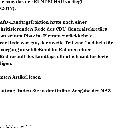
hervor, das der RUNDSCHAU vorliegt
/2017).
 AfD-Landtagsfraktion hatte nach einer
f kritisierenden Rede des CDU-Generalsekretärs
r an seinen Platz im Plenum zurückkehrte,
hrer Rede war gut, der zweite Teil war Goebbels für
n Vorgang anschließend im Rahmen einer
ednerpult des Landtags öffentlich und forderte
digen.
mten Artikel lesen
tattung finden Sie
in der Online-Ausgabe der MAZ
pfehlung? [...]