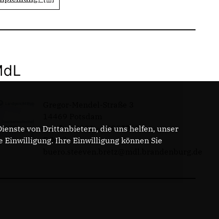
MdL
Gregor-Mendel-Straße 3
14469 Potsdam
Telefon: 0331 - 20085713
enste von Drittanbietern, die uns helfen, unser
E-Mail:
Einwilligung. Ihre Einwilligung können Sie
buero.steeven.bretz@mdl.brandenburg.de