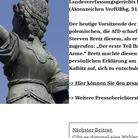
Landesverfassungsgerichts 
(Aktenzeichen VerfGBbg, 31
Der heutige Vorsitzende der
polemischen, die AfD schar
Steeven Bretz diesem, als e
zugerufen: „Der erste Teil I
Arme.“ Bretz machte diese
persönlichen Erklärung am R
Kalbitz auf, sich zu entschul
-> Hier können Sie den gesa
-> Weitere Presseberichters
Nächster Beitrag
Gibt es diesmal eine Wahlem