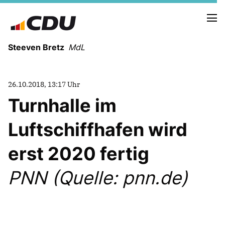
Steeven Bretz
MdL
26.10.2018, 13:17 Uhr
Turnhalle im
Luftschiffhafen wird
VITA
WAHLKREISBESUCHE
erst 2020 fertig
PRESSEFOTOS
MEIN BÜRGERBÜRO
PNN (Quelle: pnn.de)
MEIN WAHLKREIS
ZIELE
Redebeiträge