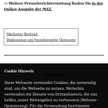
-> Weitere Presseberichterstattung finden Sie
in der
Online-Ausgabe der MAZ.
Nächster Beitrag
Diskussion um bundesweite Ostquote
Cookie Hinweis
IMPRESSUM
Diese Webseite verwendet Cookies, die notwendig
DATENSCHUTZ
sind, um die Webseite zu nutzen. Weiterhin
verwenden wir Dienste von Drittanbietern, die uns
helfen, unser Webangebot zu verbessern (Website-
Steeven Bretz MdL
Optmierung). Für die Verwendung bestimmter