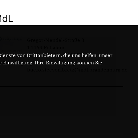
MdL
Gregor-Mendel-Straße 3
14469 Potsdam
Telefon: 0331 - 20085713
enste von Drittanbietern, die uns helfen, unser
E-Mail:
Einwilligung. Ihre Einwilligung können Sie
buero.steeven.bretz@mdl.brandenburg.de