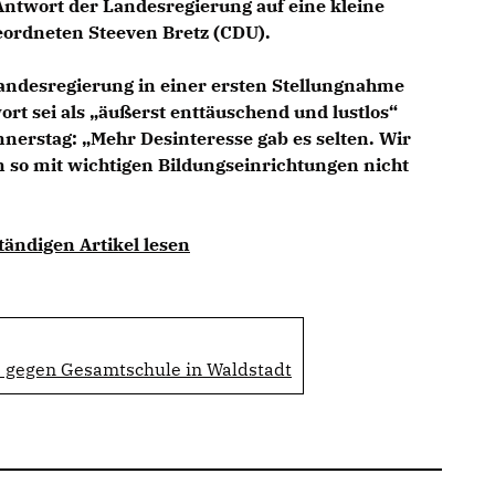
 Antwort der
Landesregierung
auf eine kleine
eordneten
Steeven Bretz
(
CDU
).
andesregierung
in einer ersten Stellungnahme
rt sei als „äußerst enttäuschend und lustlos“
nnerstag: „Mehr Desinteresse gab es selten. Wir
 so mit wichtigen Bildungseinrichtungen nicht
tändigen Artikel lesen
 gegen Gesamtschule in Waldstadt