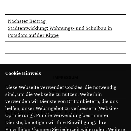
Nächster Beitrag
Stadtentwicklung: Wohnungs- und Schulbau in
Potsdam auf der Kippe
Cookie Hinweis
IMPRESSUM
Diese Webseite verwendet Cookies, die notwendig
DATENSCHUTZ
sind, um die Webseite zu nutzen. Weiterhin
verwenden wir Dienste von Drittanbietern, die uns
helfen, unser Webangebot zu verbessern (Website-
Steeven Bretz MdL
Optmierung). Für die Verwendung bestimmter
Dienste, benötigen wir Ihre Einwilligung. Ihre
Einwilligung können Sie jederzeit widerrufen. Weitere