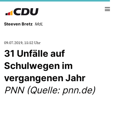
Steeven Bretz
MdL
09.07.2019, 15:52 Uhr
31 Unfälle auf
Schulwegen im
VITA
WAHLKREISBESUCHE
vergangenen Jahr
PRESSEFOTOS
MEIN BÜRGERBÜRO
PNN (Quelle: pnn.de)
MEIN WAHLKREIS
ZIELE
Redebeiträge