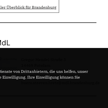
er Überblick für Brandenburg
MdL
Gregor-Mendel-Straße 3
14469 Potsdam
Telefon: 0331 - 20085713
enste von Drittanbietern, die uns helfen, unser
E-Mail:
Einwilligung. Ihre Einwilligung können Sie
buero.steeven.bretz@mdl.brandenburg.de