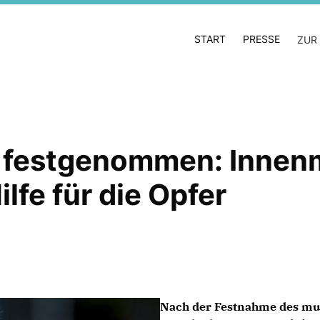
START
PRESSE
ZUR
 festgenommen: Innenm
lfe für die Opfer
Nach der Festnahme des mut