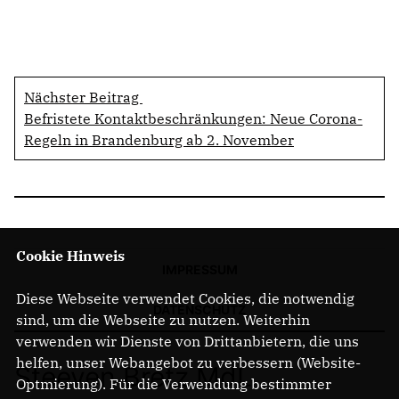
Nächster Beitrag
Befristete Kontaktbeschränkungen: Neue Corona-
Regeln in Brandenburg ab 2. November
Cookie Hinweis
IMPRESSUM
Diese Webseite verwendet Cookies, die notwendig
DATENSCHUTZ
sind, um die Webseite zu nutzen. Weiterhin
verwenden wir Dienste von Drittanbietern, die uns
helfen, unser Webangebot zu verbessern (Website-
Steeven Bretz MdL
Optmierung). Für die Verwendung bestimmter