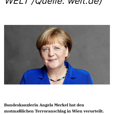
WELT /Quelle: welt.de)
Anträge CDU
Kleine Anfragen
CDU Deutschland
CDU Fraktion im Brandenburger Landtag
CDU Brandenburg
CDU Potsdam
Bundeskanzlerin Angela Merkel
hat den
mutmaßlichen Terroranschlag in Wien verurteilt.