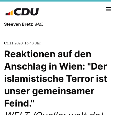
Steeven Bretz
MdL
03.11.2020, 16:48 Uhr
Reaktionen auf den
Anschlag in Wien: "Der
VITA
WAHLKREISBESUCHE
islamistische Terror ist
PRESSEFOTOS
MEIN BÜRGERBÜRO
unser gemeinsamer
Feind."
MEIN WAHLKREIS
ZIELE
Redebeiträge