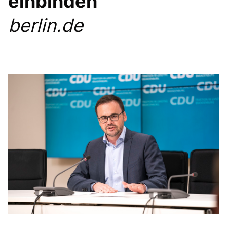
einbinden
Anträge CDU
Kleine Anfragen
berlin.de
CDU Deutschland
CDU Fraktion im Brandenburger Landtag
CDU Brandenburg
CDU Potsdam