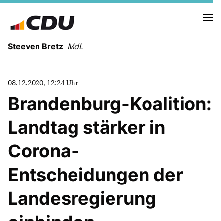
Steeven Bretz
MdL
08.12.2020, 12:24 Uhr
Brandenburg-Koalition:
Landtag stärker in
VITA
WAHLKREISBESUCHE
Corona-
PRESSEFOTOS
MEIN BÜRGERBÜRO
Entscheidungen der
Landesregierung
MEIN WAHLKREIS
ZIELE
Redebeiträge