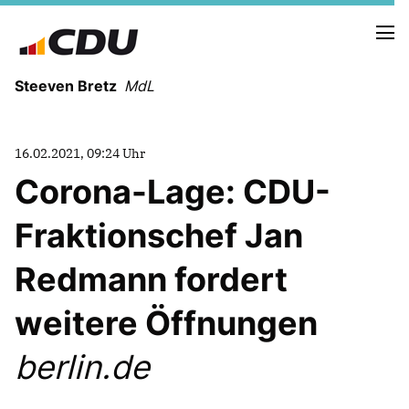
Steeven Bretz
MdL
16.02.2021, 09:24 Uhr
Corona-Lage: CDU-
Fraktionschef Jan
VITA
WAHLKREISBESUCHE
Redmann fordert
PRESSEFOTOS
MEIN BÜRGERBÜRO
weitere Öffnungen
berlin.de
MEIN WAHLKREIS
ZIELE
Redebeiträge