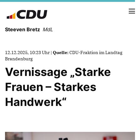
Steeven Bretz
MdL
12.12.2025, 10:23 Uhr |
Quelle:
CDU-Fraktion im Landtag
Brandenburg
Vernissage „Starke
VITA
Frauen – Starkes
WAHLKREISBESUCHE
PRESSEFOTOS
Handwerk“
MEIN BÜRGERBÜRO
MEIN WAHLKREIS
ZIELE
Redebeiträge