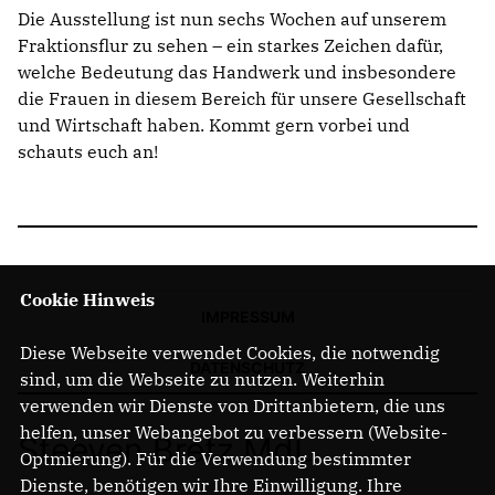
Die Ausstellung ist nun sechs Wochen auf unserem
Fraktionsflur zu sehen – ein starkes Zeichen dafür,
welche Bedeutung das Handwerk und insbesondere
die Frauen in diesem Bereich für unsere Gesellschaft
und Wirtschaft haben. Kommt gern vorbei und
schauts euch an!
Cookie Hinweis
IMPRESSUM
Diese Webseite verwendet Cookies, die notwendig
DATENSCHUTZ
sind, um die Webseite zu nutzen. Weiterhin
verwenden wir Dienste von Drittanbietern, die uns
helfen, unser Webangebot zu verbessern (Website-
Steeven Bretz MdL
Optmierung). Für die Verwendung bestimmter
Dienste, benötigen wir Ihre Einwilligung. Ihre