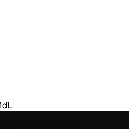
MdL
Gregor-Mendel-Straße 3