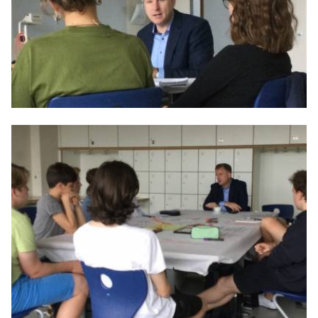
Anträge CDU
Kleine Anfragen
CDU Deutschland
CDU Fraktion im Brandenburger Landtag
CDU Brandenburg
CDU Potsdam