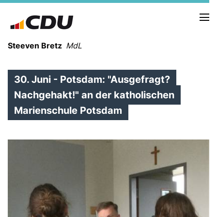
Steeven Bretz
MdL
30. Juni - Potsdam: "Ausgefragt?
Nachgehakt!" an der katholischen
Marienschule Potsdam
VITA
WAHLKREISBESUCHE
PRESSEFOTOS
MEIN BÜRGERBÜRO
MEIN WAHLKREIS
ZIELE
Redebeiträge