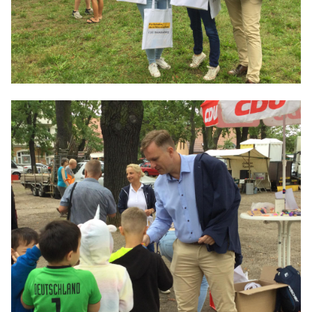
Anträge CDU
Kleine Anfragen
CDU Deutschland
CDU Fraktion im Brandenburger Landtag
CDU Brandenburg
CDU Potsdam