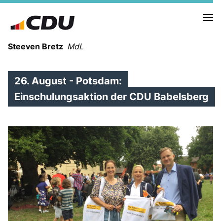
Steeven Bretz
MdL
26. August - Potsdam:
Einschulungsaktion der CDU Babelsberg
VITA
WAHLKREISBESUCHE
PRESSEFOTOS
MEIN BÜRGERBÜRO
MEIN WAHLKREIS
ZIELE
Redebeiträge