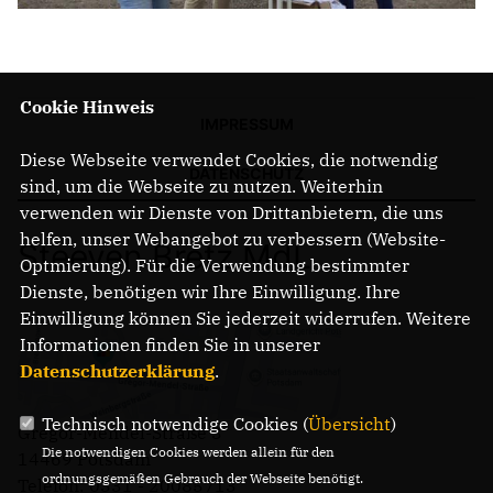
Cookie Hinweis
IMPRESSUM
Diese Webseite verwendet Cookies, die notwendig
DATENSCHUTZ
sind, um die Webseite zu nutzen. Weiterhin
verwenden wir Dienste von Drittanbietern, die uns
helfen, unser Webangebot zu verbessern (Website-
Steeven Bretz MdL
Optmierung). Für die Verwendung bestimmter
Dienste, benötigen wir Ihre Einwilligung. Ihre
Einwilligung können Sie jederzeit widerrufen. Weitere
Informationen finden Sie in unserer
Datenschutzerklärung
.
Technisch notwendige Cookies (
Übersicht
)
Gregor-Mendel-Straße 3
Die notwendigen Cookies werden allein für den
14469 Potsdam
ordnungsgemäßen Gebrauch der Webseite benötigt.
Telefon: 0331 - 20085713