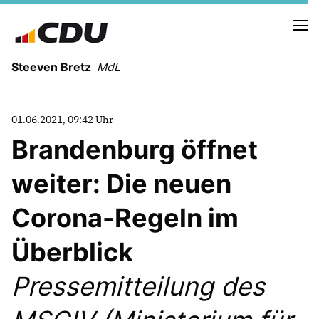
Steeven Bretz
MdL
01.06.2021, 09:42 Uhr
Brandenburg öffnet
weiter: Die neuen
VITA
WAHLKREISBESUCHE
Corona-Regeln im
PRESSEFOTOS
MEIN BÜRGERBÜRO
Überblick
Pressemitteilung des
MEIN WAHLKREIS
ZIELE
Redebeiträge