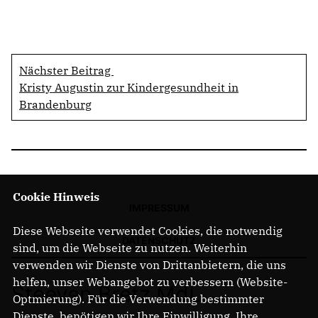
Nächster Beitrag
Kristy Augustin zur Kindergesundheit in
Brandenburg
Cookie Hinweis
IMPRESSUM
Diese Webseite verwendet Cookies, die notwendig
DATENSCHUTZ
sind, um die Webseite zu nutzen. Weiterhin
verwenden wir Dienste von Drittanbietern, die uns
helfen, unser Webangebot zu verbessern (Website-
Steeven Bretz MdL
Optmierung). Für die Verwendung bestimmter
Dienste, benötigen wir Ihre Einwilligung. Ihre