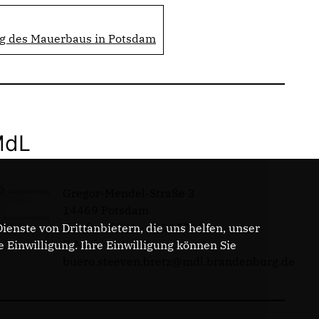
g des Mauerbaus in Potsdam
MdL
Gregor-Mendel-Straße 3
14469 Potsdam
Telefon: 0331 - 20085713
enste von Drittanbietern, die uns helfen, unser
E-Mail:
Einwilligung. Ihre Einwilligung können Sie
buero.steeven.bretz@mdl.brandenburg.de