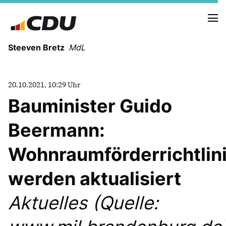
Steeven Bretz
MdL
20.10.2021, 10:29 Uhr
Bauminister Guido
Beermann:
VITA
WAHLKREISBESUCHE
Wohnraumförderrichtlin
PRESSEFOTOS
MEIN BÜRGERBÜRO
werden aktualisiert
Aktuelles (Quelle:
MEIN WAHLKREIS
ZIELE
Redebeiträge