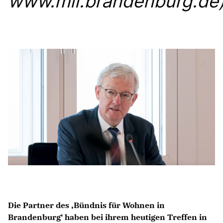
www.mil.brandenburg.de
Anträge CDU
Kleine Anfragen
CDU Deutschland
CDU Fraktion im Brandenburger Landtag
CDU Brandenburg
CDU Potsdam
Die Partner des ‚Bündnis für Wohnen in
Brandenburg‘ haben bei ihrem heutigen Treffen in