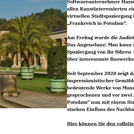
Softwareunternehmer Hasso P
allen Kunstinteressierten 
virtuellen Stadtspaziergan
Frankreich in Potsdam“.
Am Freitag wurde die Audiot
Das Angenehme: Man kann si
Spaziergang von ihr führen 
über interessante Bauwerke 
Seit September 2020 zeigt 
impressionistischer Gemäld
bedeutende Werke von Monet
gesprochenen und vor zwei J
Potsdam“ nun mit einem Sta
starken Einfluss des Nachb
Hier können Sie den vollstän