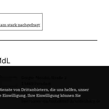
dam stark nachgefragt
MdL
Gregor-Mendel-Straße 3
14469 Potsdam
Telefon: 0331 - 20085713
enste von Drittanbietern, die uns helfen, unser
E-Mail:
Einwilligung. Ihre Einwilligung können Sie
buero.steeven.bretz@mdl.brandenburg.de